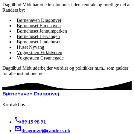
Dagtilbud Midt har otte institutioner i den centrale og nordlige del af
Randers by:
Børnehaven Dragonvej
Børnehuset Elmehaven
Børnehuset Jennumparken
Børnehuset Lervangen
Børnehuset Lindehuset
Huset Nyvang
Vuggestuen Firkløveren
Vuggestuen Grønnegade
Dagtilbud Midt udarbejder værdier og politikker m.m., som gælder
for alle institutionerne.
Børnehaven Dragonvej
Kontakt os
89 15 98 91
dragonvej@randers.dk