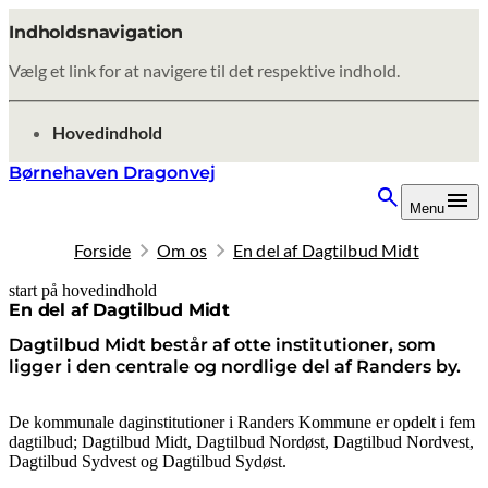
Indholdsnavigation
Vælg et link for at navigere til det respektive indhold.
gå til
Hovedindhold
Børnehaven Dragonvej
Menu
Forside
Om os
En del af Dagtilbud Midt
start på hovedindhold
senest opdateret 8. oktober 2025
En del af Dagtilbud Midt
Dagtilbud Midt består af otte institutioner, som
ligger i den centrale og nordlige del af Randers by.
De kommunale daginstitutioner i Randers Kommune er opdelt i fem
dagtilbud; Dagtilbud Midt, Dagtilbud Nordøst, Dagtilbud Nordvest,
Dagtilbud Sydvest og Dagtilbud Sydøst.